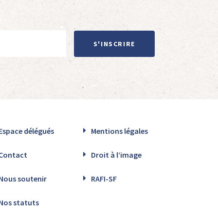
S'INSCRIRE
Espace délégués
Mentions légales
Contact
Droit à l’image
Nous soutenir
RAFI-SF
Nos statuts