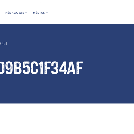
PÉDAGOGIE
MÉDIAS
34af
d9b5c1f34af