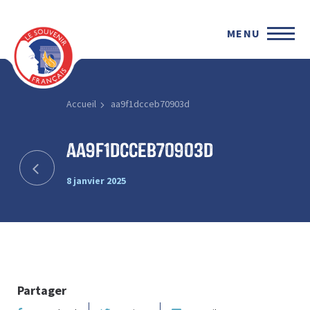
MENU
Accueil
aa9f1dcceb70903d
aa9f1dcceb70903d
8 janvier 2025
Partager