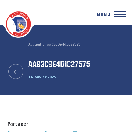
MENU
Accueil
aa93c9e4d1c27575
aa93c9e4d1c27575
14 janvier 2025
Partager