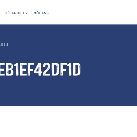
PÉDAGOGIE
MÉDIAS
df1d
eb1ef42df1d