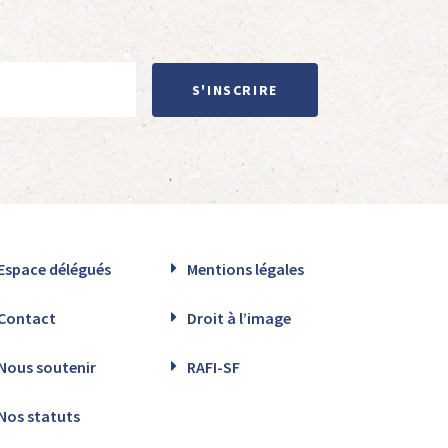
S'INSCRIRE
Espace délégués
Mentions légales
Contact
Droit à l’image
Nous soutenir
RAFI-SF
Nos statuts