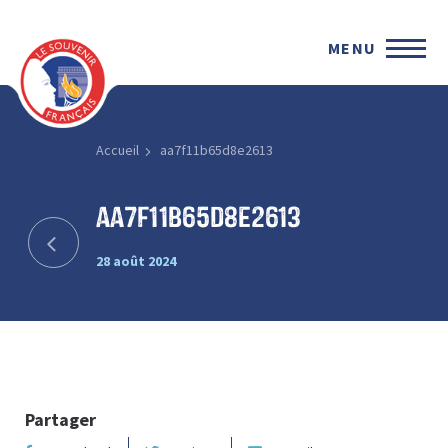
MENU
Accueil
aa7f11b65d8e2613
aa7f11b65d8e2613
28 août 2024
Partager