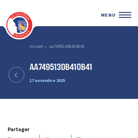
MENU
Accueil
aa749513db410b41
aa749513db410b41
17 novembre 2025
Partager