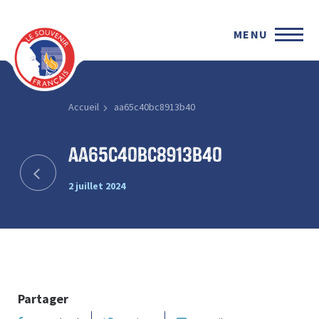
MENU
Accueil
aa65c40bc8913b40
aa65c40bc8913b40
2 juillet 2024
Partager