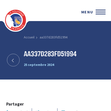
MENU
Accueil
aa337d283fd51994
aa337d283fd51994
25 septembre 2024
Partager