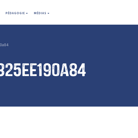
PÉDAGOGIE
MÉDIAS
0a84
325ee190a84