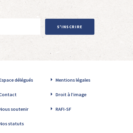
S'INSCRIRE
Espace délégués
Mentions légales
Contact
Droit à l’image
Nous soutenir
RAFI-SF
Nos statuts