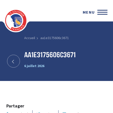
MENU
Accueil
aa1e3175606c3671
aa1e3175606c3671
6 juillet 2026
Partager