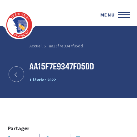
MENU
Accueil
aa15f7e9347f05dd
aa15f7e9347f05dd
1 février 2022
Partager