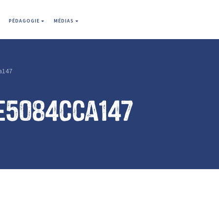
PÉDAGOGIE
MÉDIAS
a147
e5084cca147