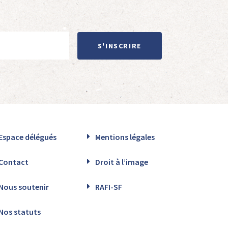
S'INSCRIRE
Espace délégués
Mentions légales
Contact
Droit à l’image
Nous soutenir
RAFI-SF
Nos statuts