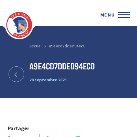
MENU
Accueil
a9e4cd7dded94ec0
a9e4cd7dded94ec0
28 septembre 2023
Partager