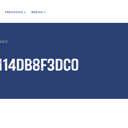
PÉDAGOGIE
MÉDIAS
3dc0
114db8f3dc0