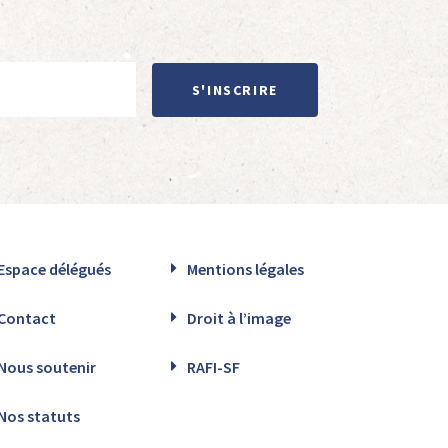
S'INSCRIRE
Espace délégués
Mentions légales
Contact
Droit à l’image
Nous soutenir
RAFI-SF
Nos statuts