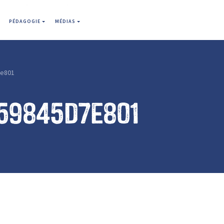
PÉDAGOGIE
MÉDIAS
e801
59845d7e801