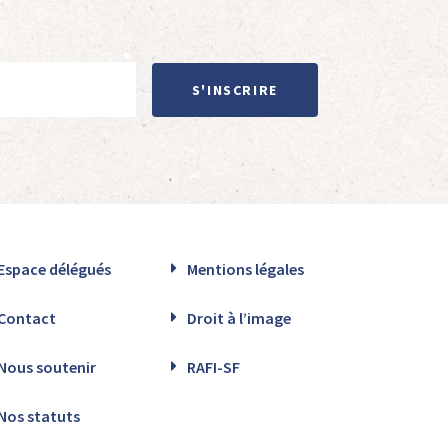
S'INSCRIRE
Espace délégués
Mentions légales
Contact
Droit à l’image
Nous soutenir
RAFI-SF
Nos statuts