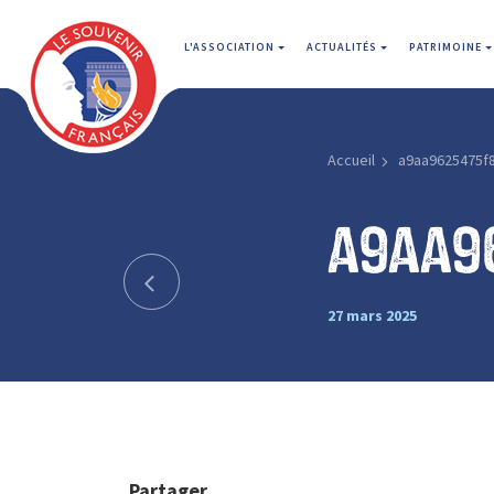
L'ASSOCIATION
ACTUALITÉS
PATRIMOINE
Accueil
a9aa9625475f
a9aa9
27 mars 2025
Partager