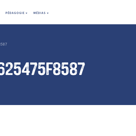
PÉDAGOGIE
MÉDIAS
8587
625475f8587