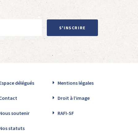
S'INSCRIRE
Espace délégués
Mentions légales
Contact
Droit à l’image
Nous soutenir
RAFI-SF
Nos statuts