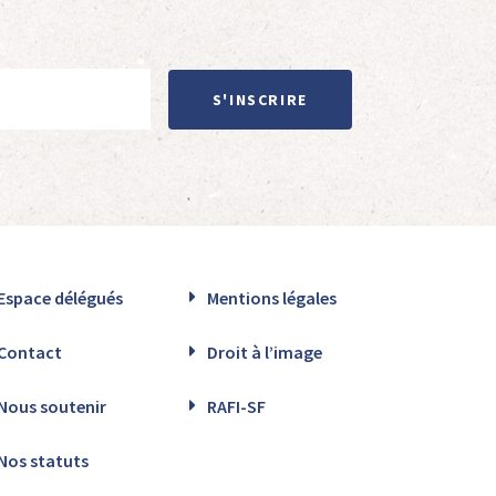
S'INSCRIRE
Espace délégués
Mentions légales
Contact
Droit à l’image
Nous soutenir
RAFI-SF
Nos statuts