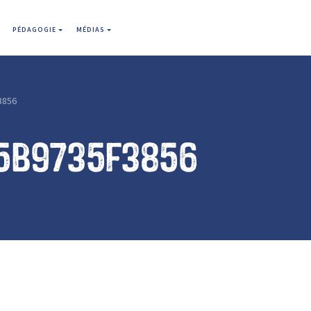
PÉDAGOGIE
MÉDIAS
3856
5b9735f3856