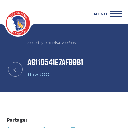
MENU
Accueil
a911d541e7af99b1
a911d541e7af99b1
11 avril 2022
Partager