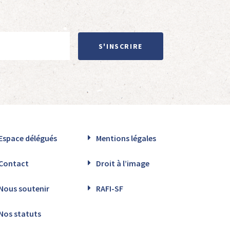
S'INSCRIRE
Espace délégués
Mentions légales
Contact
Droit à l’image
Nous soutenir
RAFI-SF
Nos statuts