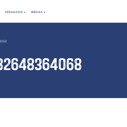
PÉDAGOGIE
MÉDIAS
4068
82648364068