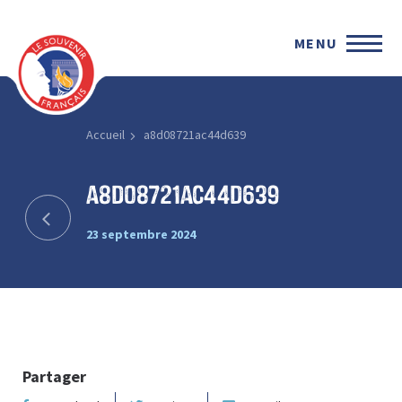
MENU
Accueil
a8d08721ac44d639
a8d08721ac44d639
23 septembre 2024
Partager