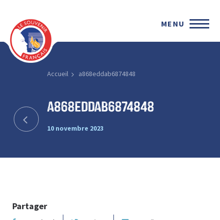
MENU
Accueil
a868eddab6874848
a868eddab6874848
10 novembre 2023
Partager