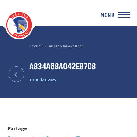
MENU
Accueil
a834a68a042e87d8
a834a68a042e87d8
19 juillet 2025
Partager