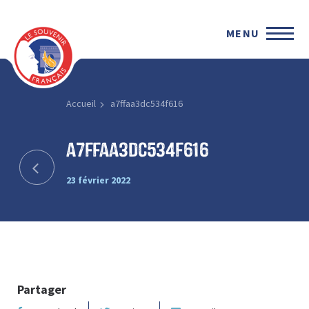
MENU
Accueil
a7ffaa3dc534f616
a7ffaa3dc534f616
23 février 2022
Partager