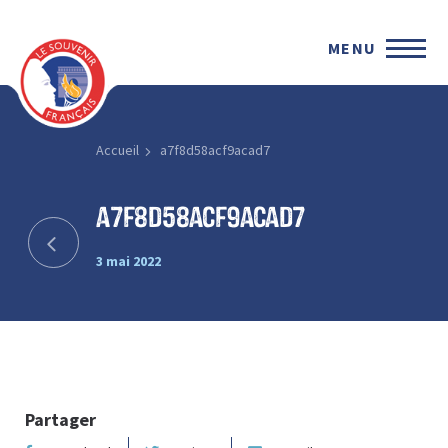
MENU
Accueil
a7f8d58acf9acad7
a7f8d58acf9acad7
3 mai 2022
Partager