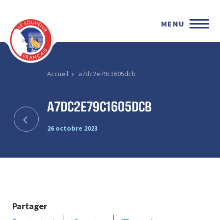
MENU
Accueil
a7dc2e79c1605dcb
a7dc2e79c1605dcb
26 octobre 2023
Partager