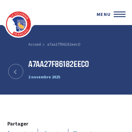
MENU
Accueil
a7aa27f86182eec0
a7aa27f86182eec0
2 novembre 2025
Partager