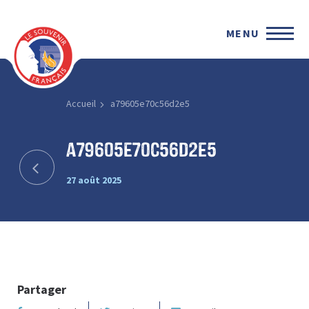
MENU
Accueil
a79605e70c56d2e5
a79605e70c56d2e5
27 août 2025
Partager