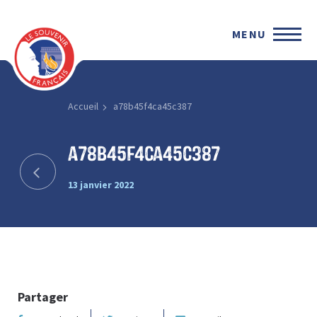
MENU
Accueil
a78b45f4ca45c387
a78b45f4ca45c387
13 janvier 2022
Partager