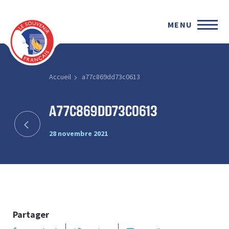
MENU
Accueil
a77c869dd73c0613
a77c869dd73c0613
28 novembre 2021
Partager