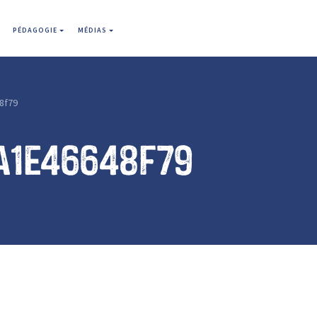
PÉDAGOGIE
MÉDIAS
8f79
a1e46648f79