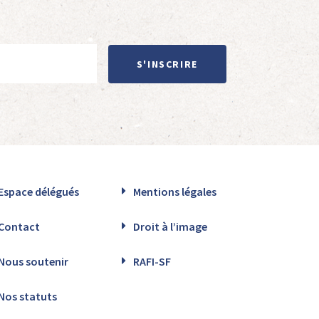
S'INSCRIRE
Espace délégués
Mentions légales
Contact
Droit à l’image
Nous soutenir
RAFI-SF
Nos statuts