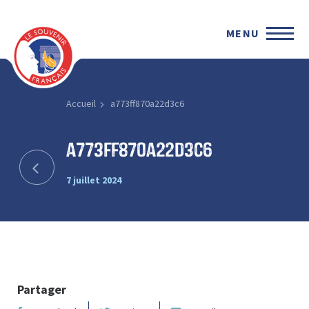
MENU
Accueil
a773ff870a22d3c6
a773ff870a22d3c6
7 juillet 2024
Partager