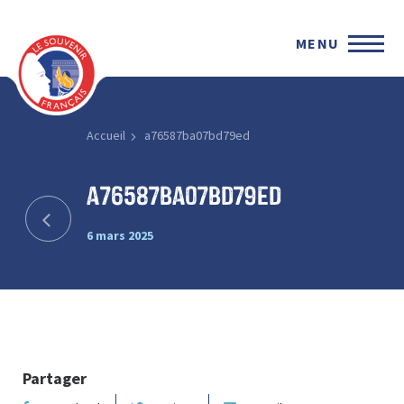
MENU
Accueil
a76587ba07bd79ed
a76587ba07bd79ed
6 mars 2025
Partager