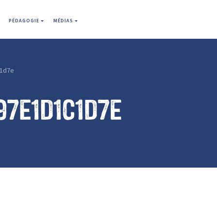
PÉDAGOGIE
MÉDIAS
1d7e
7e1d1c1d7e