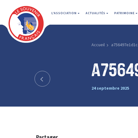
L'ASSOCIATION
ACTUALITÉS
PATRIMOINE
Accueil
a756497e1d1c
a75649
24 septembre 2025
Partager