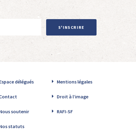
S'INSCRIRE
Espace délégués
Mentions légales
Contact
Droit à l’image
Nous soutenir
RAFI-SF
Nos statuts