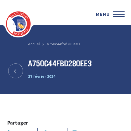
MENU
Accueil
a750c44fbd280ee3
a750c44fbd280ee3
27 février 2024
Partager