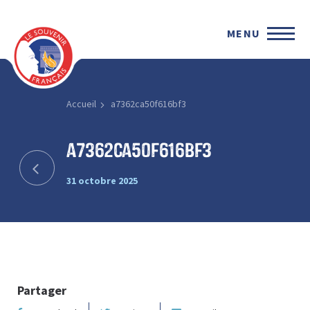
MENU
Accueil
a7362ca50f616bf3
a7362ca50f616bf3
31 octobre 2025
Partager