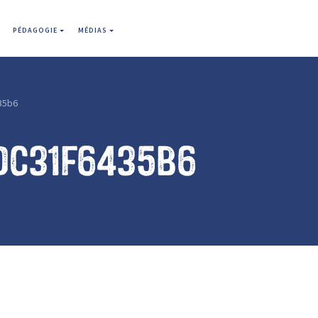
PÉDAGOGIE
MÉDIAS
35b6
dc31f6435b6