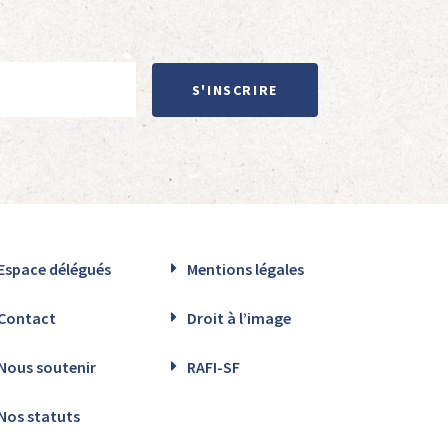
S'INSCRIRE
Espace délégués
Mentions légales
Contact
Droit à l’image
Nous soutenir
RAFI-SF
Nos statuts