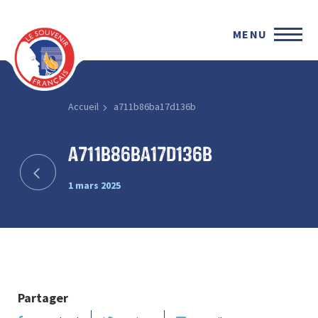
MENU
Accueil
a711b86ba17d136b
a711b86ba17d136b
1 mars 2025
Partager