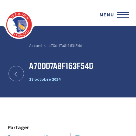
MENU
Accueil
a70dd7a8f163f54d
a70dd7a8f163f54d
17 octobre 2024
Partager