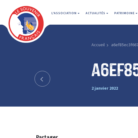
L'ASSOCIATION
ACTUALITÉS
PATRIMOINE
Accueil
a6ef85ec3f66
a6ef8
2 janvier 2022
Partager