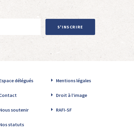
S'INSCRIRE
Espace délégués
Mentions légales
Contact
Droit à l’image
Nous soutenir
RAFI-SF
Nos statuts