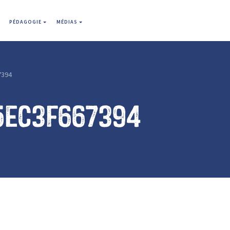
PÉDAGOGIE
MÉDIAS
7394
5ec3f667394