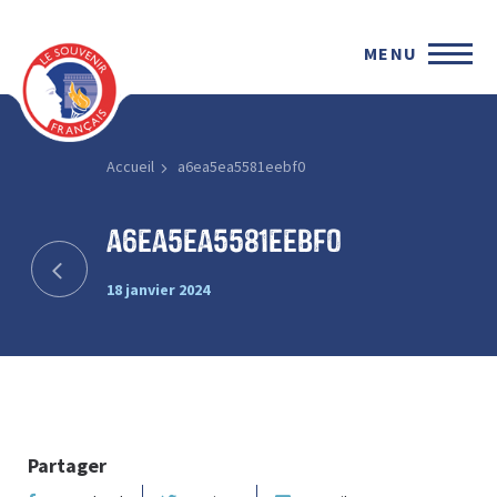
MENU
Accueil
a6ea5ea5581eebf0
a6ea5ea5581eebf0
18 janvier 2024
Partager