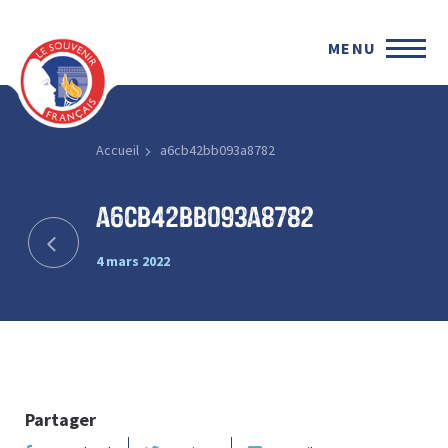
MENU
Accueil
a6cb42bb093a8782
a6cb42bb093a8782
4 mars 2022
Partager