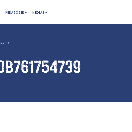
PÉDAGOGIE
MÉDIAS
4739
0b761754739