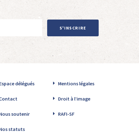
S'INSCRIRE
Espace délégués
Mentions légales
Contact
Droit à l’image
Nous soutenir
RAFI-SF
Nos statuts