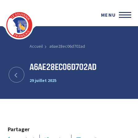
MENU
Accueil
a6ae28ec06d702ad
a6ae28ec06d702ad
29 juillet 2025
Partager