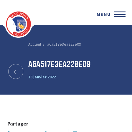
MENU
Accueil
a6a517e3ea228e09
a6a517e3ea228e09
30 janvier 2022
Partager