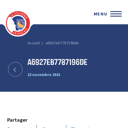
MENU
Accueil
a6927eb7787196de
a6927eb7787196de
22 novembre 2023
Partager