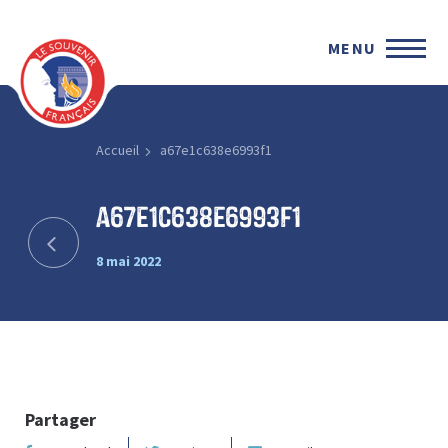
MENU
Accueil
a67e1c638e6993f1
a67e1c638e6993f1
8 mai 2022
Partager