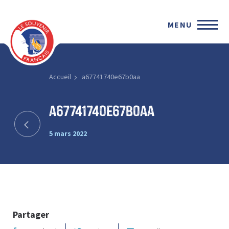
MENU
Accueil
a67741740e67b0aa
a67741740e67b0aa
5 mars 2022
Partager