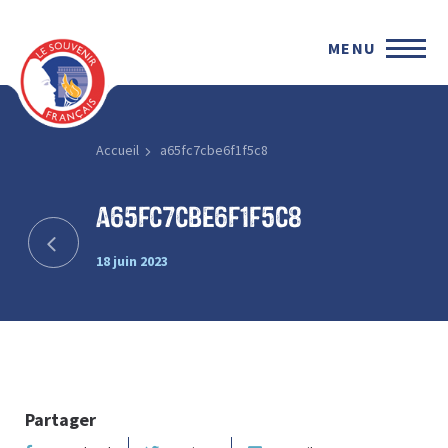
MENU
Accueil
a65fc7cbe6f1f5c8
a65fc7cbe6f1f5c8
18 juin 2023
Partager