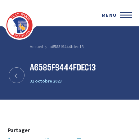
MENU
Accueil
a6585f9444fdec13
a6585f9444fdec13
31 octobre 2023
Partager