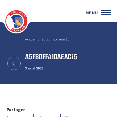
MENU
Accueil
a5f80ffa1daeac15
a5f80ffa1daeac15
3 avril 2022
Partager